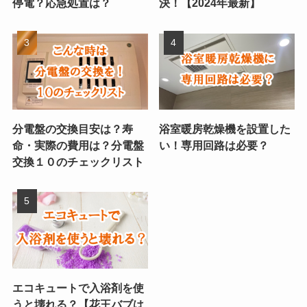
停電？応急処置は？
決！【2024年最新】
分電盤の交換目安は？寿
浴室暖房乾燥機を設置した
命・実際の費用は？分電盤
い！専用回路は必要？
交換１０のチェックリスト
エコキュートで入浴剤を使
うと壊れる？【花王バブは