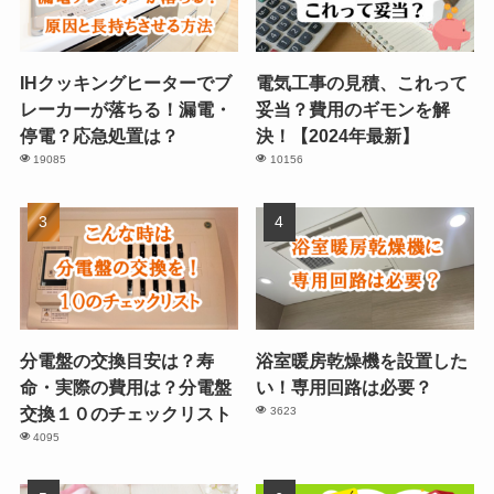
IHクッキングヒーターでブ
電気工事の見積、これって
レーカーが落ちる！漏電・
妥当？費用のギモンを解
停電？応急処置は？
決！【2024年最新】
19085
10156
分電盤の交換目安は？寿
浴室暖房乾燥機を設置した
命・実際の費用は？分電盤
い！専用回路は必要？
交換１０のチェックリスト
3623
4095