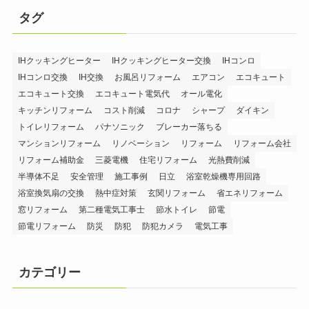
タグ
IHクッキングヒーター
IHクッキングヒーター交換
IHコンロ
IHコンロ交換
IH交換
お風呂リフォーム
エアコン
エコキュート
エコキュート交換
エコキュート電気代
オール電化
キッチンリフォーム
コスト削減
コロナ
シャープ
ダイキン
トイレリフォーム
パナソニック
ブレーカー落ちる
マンションリフォーム
リノベーション
リフォーム
リフォーム会社
リフォーム補助金
三菱電機
住宅リフォーム
光熱費削減
半導体不足
安全管理
施工事例
日立
浴室乾燥機専用回路
浴室換気扇の交換
熱中症対策
玄関リフォーム
省エネリフォーム
窓リフォーム
第二種電気工事士
節水トイレ
節電
節電リフォーム
防災
防犯
防犯カメラ
電気工事
カテゴリー