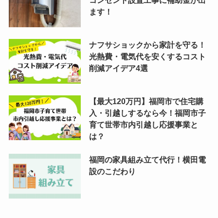
コンセント設置工事に補助金が出
ます！
ナフサショックから家計を守る！
光熱費・電気代を安くするコスト
削減アイデア4選
【最大120万円】福岡市で住宅購
入・引越しするなら今！福岡市子
育て世帯市内引越し応援事業と
は？
福岡の家具組み立て代行！横田電
設のこだわり