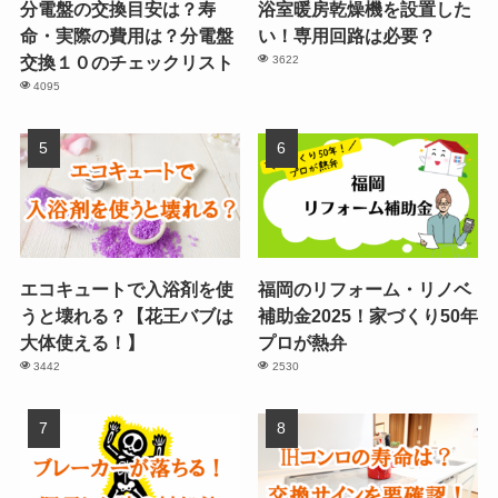
分電盤の交換目安は？寿
浴室暖房乾燥機を設置した
命・実際の費用は？分電盤
い！専用回路は必要？
交換１０のチェックリスト
3622
4095
エコキュートで入浴剤を使
福岡のリフォーム・リノベ
うと壊れる？【花王バブは
補助金2025！家づくり50年
大体使える！】
プロが熱弁
3442
2530