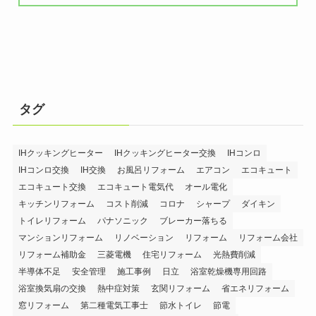
タグ
IHクッキングヒーター
IHクッキングヒーター交換
IHコンロ
IHコンロ交換
IH交換
お風呂リフォーム
エアコン
エコキュート
エコキュート交換
エコキュート電気代
オール電化
キッチンリフォーム
コスト削減
コロナ
シャープ
ダイキン
トイレリフォーム
パナソニック
ブレーカー落ちる
マンションリフォーム
リノベーション
リフォーム
リフォーム会社
リフォーム補助金
三菱電機
住宅リフォーム
光熱費削減
半導体不足
安全管理
施工事例
日立
浴室乾燥機専用回路
浴室換気扇の交換
熱中症対策
玄関リフォーム
省エネリフォーム
窓リフォーム
第二種電気工事士
節水トイレ
節電