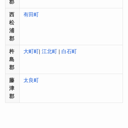
郡
西
有田町
松
浦
郡
杵
大町町
|
江北町
|
白石町
島
郡
藤
太良町
津
郡