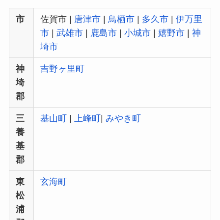
市
佐賀市 |
唐津市
|
鳥栖市
|
多久市
|
伊万里
市
|
武雄市
|
鹿島市
|
小城市
|
嬉野市
|
神
埼市
神
吉野ヶ里町
埼
郡
三
基山町
|
上峰町
|
みやき町
養
基
郡
東
玄海町
松
浦