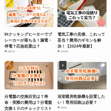
IHクッキングヒーターでブ
電気工事の見積、これって
レーカーが落ちる！漏電・
妥当？費用のギモンを解
停電？応急処置は？
決！【2024年最新】
19074
10149
分電盤の交換目安は？寿
浴室暖房乾燥機を設置した
命・実際の費用は？分電盤
い！専用回路は必要？
交換１０のチェックリスト
3618