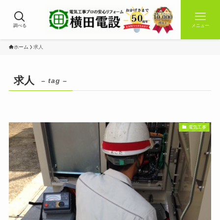
調べる
メニュー
ホーム
求人
求人
– tag –
電気工事