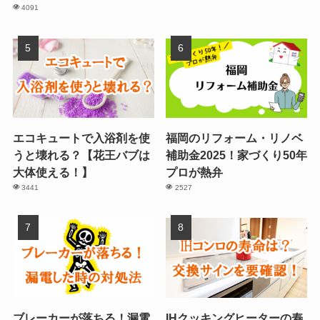
4091
エコキュートで入浴剤を使
福岡のリフォーム・リノベ
うと壊れる？【花王バブは
補助金2025！家づくり50年
大体使える！】
プロが熱弁
3441
2527
ブレーカーが落ちる！漏電
IHクッキングヒーターの寿