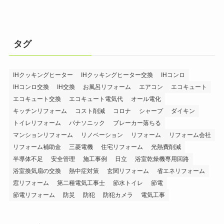
タグ
IHクッキングヒーター
IHクッキングヒーター交換
IHコンロ
IHコンロ交換
IH交換
お風呂リフォーム
エアコン
エコキュート
エコキュート交換
エコキュート電気代
オール電化
キッチンリフォーム
コスト削減
コロナ
シャープ
ダイキン
トイレリフォーム
パナソニック
ブレーカー落ちる
マンションリフォーム
リノベーション
リフォーム
リフォーム会社
リフォーム補助金
三菱電機
住宅リフォーム
光熱費削減
半導体不足
安全管理
施工事例
日立
浴室乾燥機専用回路
浴室換気扇の交換
熱中症対策
玄関リフォーム
省エネリフォーム
窓リフォーム
第二種電気工事士
節水トイレ
節電
節電リフォーム
防災
防犯
防犯カメラ
電気工事