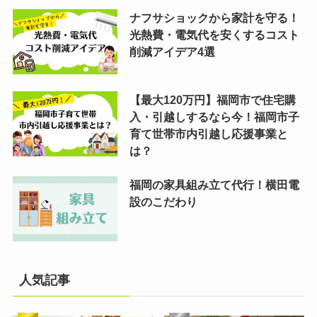
ナフサショックから家計を守る！
光熱費・電気代を安くするコスト
削減アイデア4選
【最大120万円】福岡市で住宅購
入・引越しするなら今！福岡市子
育て世帯市内引越し応援事業と
は？
福岡の家具組み立て代行！横田電
設のこだわり
人気記事